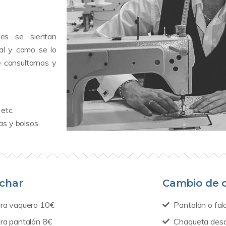
tes se sientan
tal y como se lo
e consultarnos y
 etc.
as y bolsos.
char
Cambio de 
ura vaquero 10€
Pantalón o fal
ura pantalón 8€
Chaqueta des