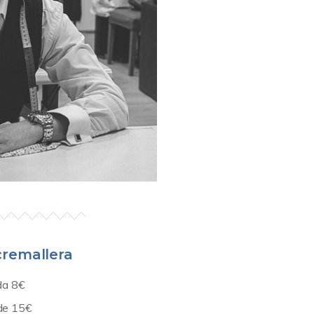
cremallera
da 8€
de 15€