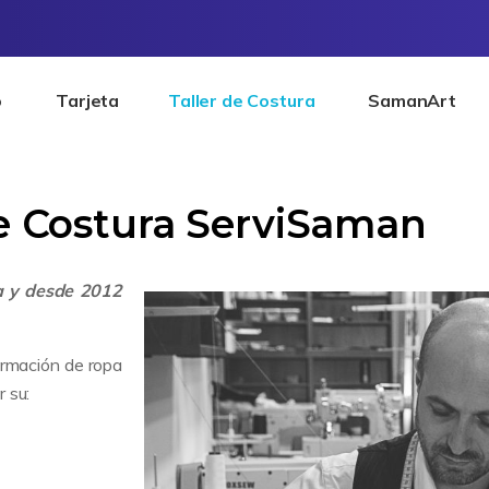
o
Tarjeta
Taller de Costura
SamanArt
de Costura ServiSaman
a y desde 2012
ormación de ropa
r su: