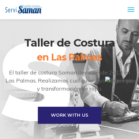
S
Taller de Costura
El taller de costura Saman lleva desde 2012 en
Las Palmas.
Realizamos cualquier tipo de arreglo
y transformación de ropa.
WORK WITH US